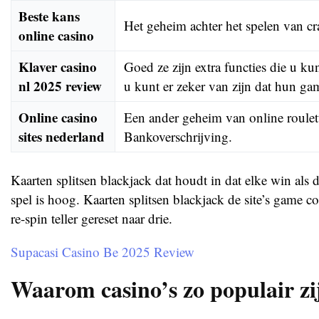
Beste kans
Het geheim achter het spelen van cr
online casino
Klaver casino
Goed ze zijn extra functies die u kun
nl 2025 review
u kunt er zeker van zijn dat hun ga
Online casino
Een ander geheim van online roulett
sites nederland
Bankoverschrijving.
Kaarten splitsen blackjack dat houdt in dat elke win als du
spel is hoog. Kaarten splitsen blackjack de site’s game 
re-spin teller gereset naar drie.
Supacasi Casino Be 2025 Review
Waarom casino’s zo populair zi