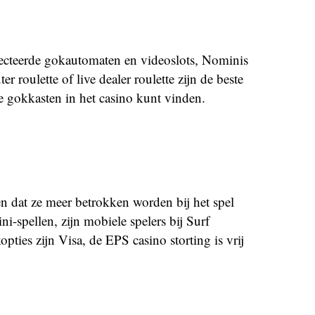
lecteerde gokautomaten en videoslots, Nominis
 roulette of live dealer roulette zijn de beste
e gokkasten in het casino kunt vinden.
n dat ze meer betrokken worden bij het spel
-spellen, zijn mobiele spelers bij Surf
ies zijn Visa, de EPS casino storting is vrij