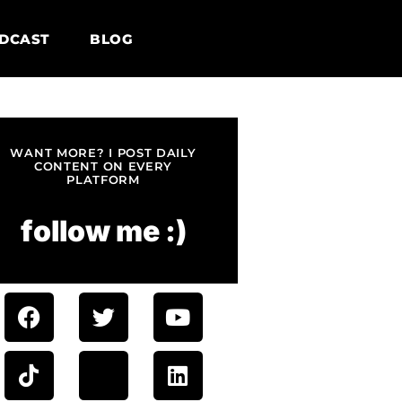
DCAST
BLOG
WANT MORE? I POST DAILY
CONTENT ON EVERY
PLATFORM
follow me :)