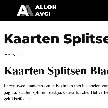
Kaarten Splits
June 23, 2025
Kaarten Splitsen Bla
Er zijn twee manieren om te beginnen met het spelen va
pagina, kaarten splitsen blackjack deze functie. Het verli
geluidseffecten.