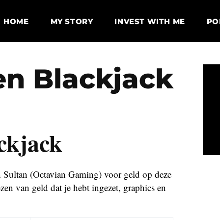
HOME
MY STORY
INVEST WITH ME
PO
en Blackjack
ckjack
n Sultan (Octavian Gaming) voor geld op deze
ezen van geld dat je hebt ingezet, graphics en