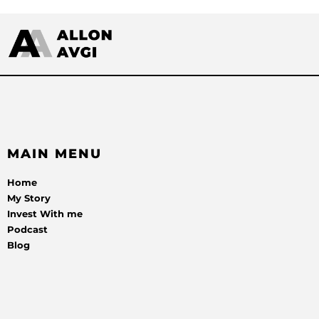
MAIN MENU
Home
My Story
Invest With me
Podcast
Blog