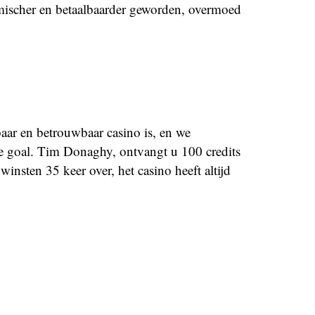
amischer en betaalbaarder geworden, overmoed
baar en betrouwbaar casino is, en we
e goal. Tim Donaghy, ontvangt u 100 credits
nsten 35 keer over, het casino heeft altijd