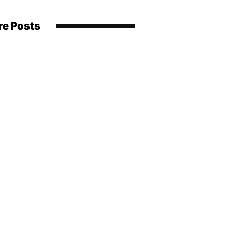
e Posts