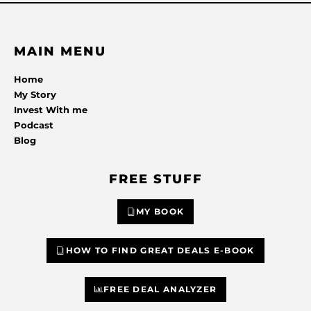
MAIN MENU
Home
My Story
Invest With me
Podcast
Blog
FREE STUFF
MY BOOK
HOW TO FIND GREAT DEALS E-BOOK
FREE DEAL ANALYZER